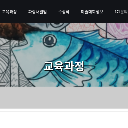
교육과정
파랑새앨범
수상작
미술대회정보
1:1문의
교육과정