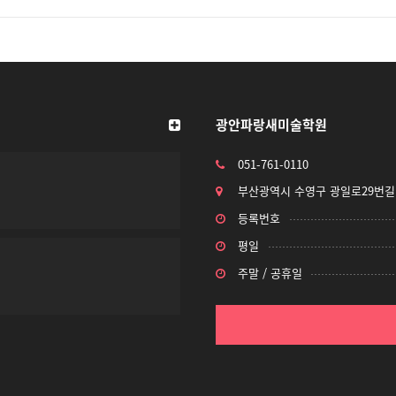
광안파랑새미술학원
051-761-0110
부산광역시 수영구 광일로29번길 
등록번호
평일
주말 / 공휴일