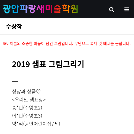
수상작
※아이들의 소중한 마음이 담긴 그림입니다. 무단으로 복재 및 배포를 금합니다.
2019 샘표 그림그리기
상장과 상품♡
<우리맛 샘표상>
송*민(수영초2)
이*민(수영초3)
양*석(광안어린이집7세)