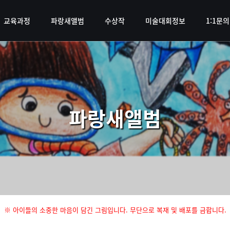
교육과정
파랑새앨범
수상작
미술대회정보
1:1문의
파랑새앨범
전체 14건
1 페이지
※ 아이들의 소중한 마음이 담긴 그림입니다. 무단으로 복재 및 배포를 금합니다.