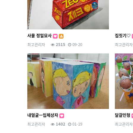
사물 정밀묘사
집짓기♡
최고관리자
2515
09-20
최고관리자
내얼굴ㅡ입체상자
달걀인형
최고관리자
1402
01-19
최고관리자