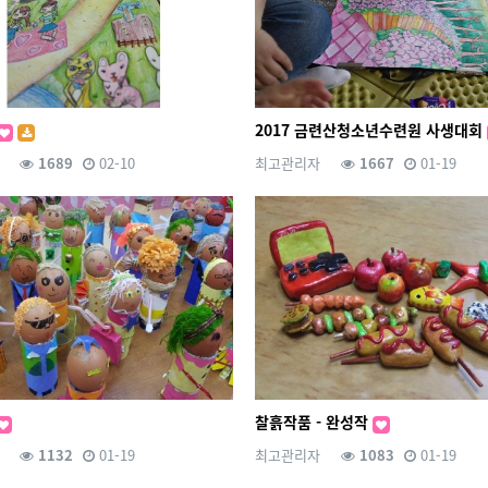
2017 금련산청소년수련원 사생대회
1689
02-10
최고관리자
1667
01-19
찰흙작품 - 완성작
1132
01-19
최고관리자
1083
01-19