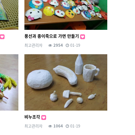
풍선과 종이죽으로 가면 만들기
최고관리자
2954
01-19
비누조각
최고관리자
1064
01-19