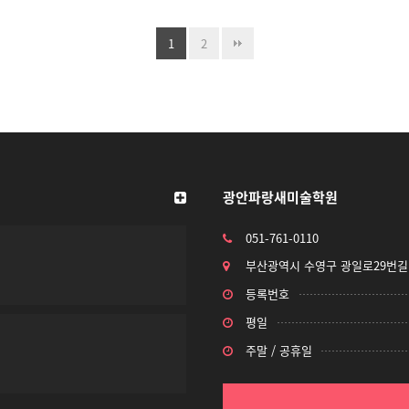
1
2
광안파랑새미술학원
051-761-0110
부산광역시 수영구 광일로29번길 
등록번호
평일
주말 / 공휴일