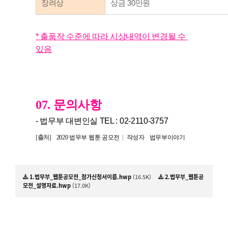
장려상
상금 30만원
* 출품작 수준에 따라 시상내역이 변경될 수 
있음
07. 문의사항
- 법무부 대변인실 TEL : 02-2110-3757
[출처]
2020 법무부 웹툰 공모전
|
작성자
법무부이야기
1.법무부_웹툰공모전_참가신청서이름.hwp
(16.5K)
2.법무부_웹툰공
모전_설명자료.hwp
(17.0K)